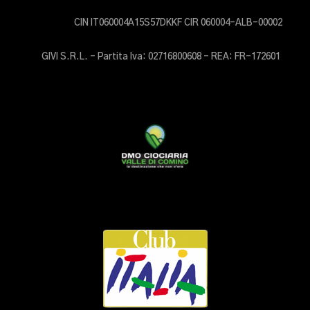
CIN IT060004A15S57DKKF CIR 060004-ALB-00002
GIVI S.R.L. – Partita Iva: 02716800608 – REA: FR-172601