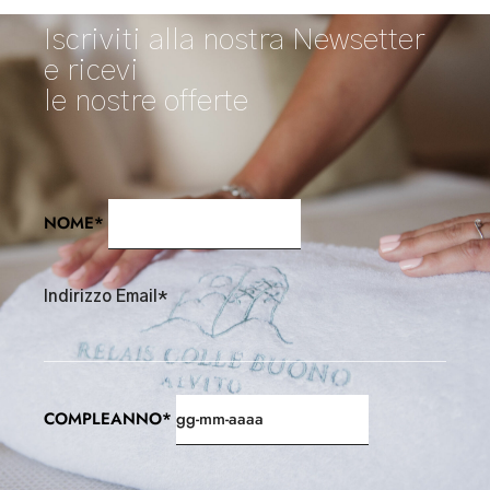
Iscriviti alla nostra Newsetter
e ricevi
le nostre offerte
NOME*
Indirizzo Email*
COMPLEANNO*