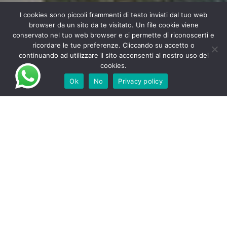
I cookies sono piccoli frammenti di testo inviati dal tuo web
browser da un sito da te visitato. Un file cookie viene
conservato nel tuo web browser e ci permette di riconoscerti e
ricordare le tue preferenze. Cliccando su accetto o
continuando ad utilizzare il sito acconsenti al nostro uso dei
cookies.
Ok
No
Privacy policy
Single/Twin Bed
16m²
Free Wifi
2 Persone
da 160€