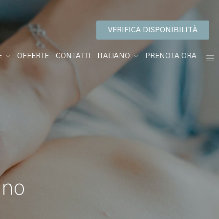
VERIFICA DISPONIBILITÀ
E
OFFERTE
CONTATTI
ITALIANO
PRENOTA ORA
ino