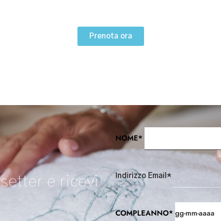
Prenota ora
NOME*
Indirizzo Email*
setter e ricevi
COMPLEANNO*