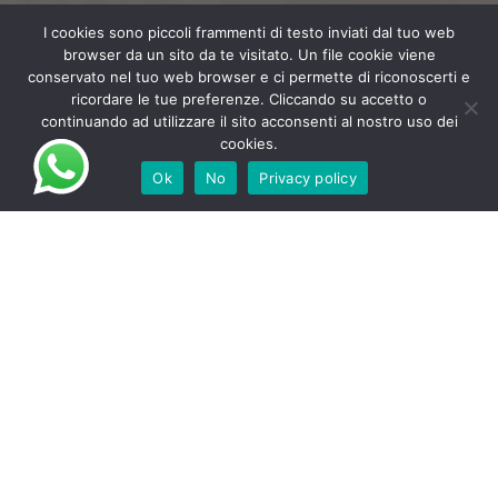
I cookies sono piccoli frammenti di testo inviati dal tuo web
browser da un sito da te visitato. Un file cookie viene
conservato nel tuo web browser e ci permette di riconoscerti e
ricordare le tue preferenze. Cliccando su accetto o
continuando ad utilizzare il sito acconsenti al nostro uso dei
cookies.
Ok
No
Privacy policy
PLUNGE YOURSELF INTO THE MAGIC OF FALL IN
THE COMINO VALLEY