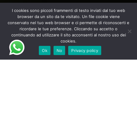
I cookies sono piccoli frammenti di testo inviati dal tuo web
browser da un sito da te visitato. Un file cookie viene
conservato nel tuo web browser e ci permette di riconoscerti e
ricordare le tue preferenze. Cliccando su accetto o
continuando ad utilizzare il sito acconsenti al nostro uso dei
cookies.
Ok
No
Privacy policy
Immergetevi nella natura e fatevi trasportare
dalle emozioni
Relais Colle Buono: la tua