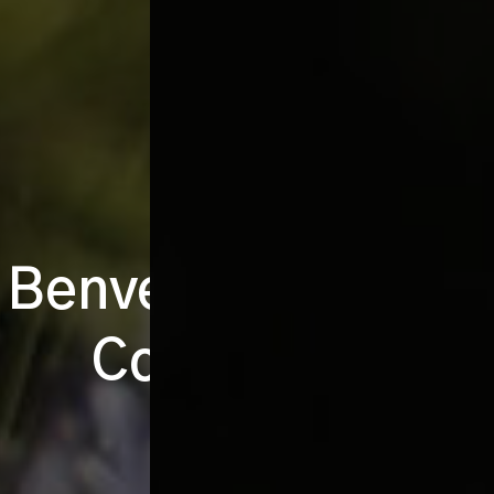
Un angolo di
Paradiso immerso
nel verde
il Relais